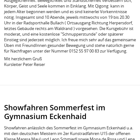
Ausgeglichenheit. Beweglichkeit und Standsicherheit verbessern sich,
Körper, Geist und Seele kommen in Einklang. Mit Qigong kann in
jedem Alter begonnen werden und es sind keinerlei Vorkenntnisse
nötig. Insgesamt sind 10 Abende, jeweils mittwochs von 19 bis 20.30
Uhr in der Radsporthalle Bullach ( Ortsausgang Richtung Herpersdorf,
letztes Gebäude rechts am Waldrand ) vorgesehen. Die Kursgebühr ist
moderat, und eine kostenlose "Schnupperstunde" oder späterer
Einstieg sind jederzeit möglich. Ich freue mich sehr auf das gemeinsame
Üben mit FreundInnen gesunder Bewegung und stehe natürlich gerne
für Nachfragen unter der Nummer 0152 55 97 00 83 zur Verfügung.
Mit herzlichem Gruß
Kursleiter Peter Reiser
Showfahren Sommerfest im
Gymnasium Eckenhaid
Showfahren anlässlich des Sommerfest im Gymnasium Eckenhaid u.a.
mit den deutschen Meistern im 2er Kunstradfahren U15 der offenen
Klasse Maresa Maul und Leon Schmiedl sowie Mona de Rosa und Lena